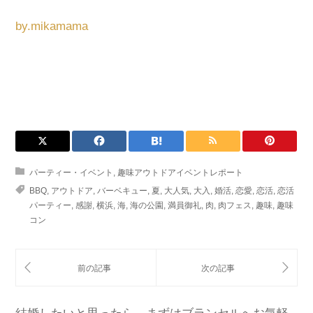
by.mikamama
パーティー・イベント
,
趣味アウトドアイベントレポート
BBQ
,
アウトドア
,
バーベキュー
,
夏
,
大人気
,
大入
,
婚活
,
恋愛
,
恋活
,
恋活
パーティー
,
感謝
,
横浜
,
海
,
海の公園
,
満員御礼
,
肉
,
肉フェス
,
趣味
,
趣味
コン