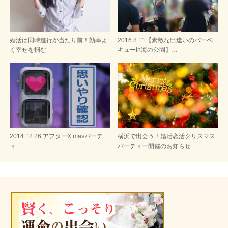
婚活は同時進行が当たり前！効率よ
2016.8.11【素敵な出逢いのバーベ
く幸せを掴む
キューin海の公園】…
2014.12.26 アフターX’masパーテ
横浜で出会う！婚活恋活クリスマス
ィ…
パーティー開催のお知らせ