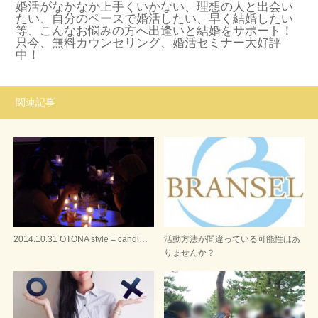
婚活がなかなか上手くいかない、理想の人と出会い
たい、自分のペースで婚活したい、早く結婚したい
等、こんなお悩みの方へ出逢いと結婚をサポート！
只今、無料カウンセリング、婚活セミナー大好評
中！
関連記事
2014.10.31 OTONA style = candl…
活動方法が間違っている可能性はあ
りませんか？