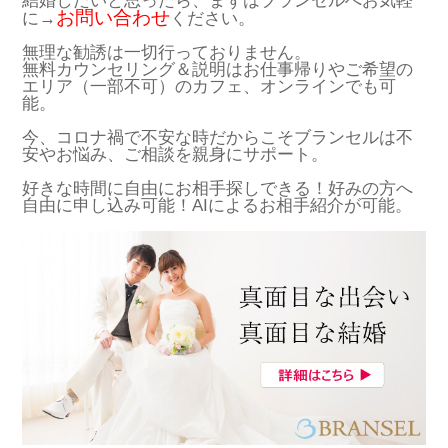
結婚したいと思ったら、まずはブランセルへお気軽
お問い合わせ
に→
ください。
無理な勧誘は一切行っておりません。
無料カウンセリング＆説明はお仕事帰りやご希望の
エリア（一部不可）のカフェ、オンラインでも可
能。
今、コロナ禍で不安な時だからこそブランセルは不
安やお悩み、ご相談を親身にサポート。
好きな時間に自由にお相手探しできる！好みの方へ
自由に申し込み可能！AIによるお相手紹介が可能。