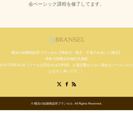
会ベーシック課程を修了してます。
横浜の結婚相談所ブランセル【神奈川・東京・千葉の出会いと婚活】
神奈川県横浜市南区共進町
070-3789-8135（メールお問合せは24時間。お電話繋がらない場合はメールいただ
けますと幸いです。）
Facebook
X
RSS
©
横浜の結婚相談所ブランセル
. All Rights Reserved.