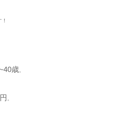
す！
~40歳
。
0円
。