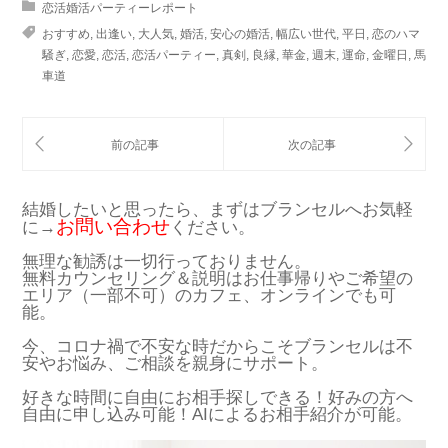
恋活婚活パーティーレポート
おすすめ
,
出逢い
,
大人気
,
婚活
,
安心の婚活
,
幅広い世代
,
平日
,
恋のハマ
騒ぎ
,
恋愛
,
恋活
,
恋活パーティー
,
真剣
,
良縁
,
華金
,
週末
,
運命
,
金曜日
,
馬
車道
結婚したいと思ったら、まずはブランセルへお気軽
お問い合わせ
に→
ください。
無理な勧誘は一切行っておりません。
無料カウンセリング＆説明はお仕事帰りやご希望の
エリア（一部不可）のカフェ、オンラインでも可
能。
今、コロナ禍で不安な時だからこそブランセルは不
安やお悩み、ご相談を親身にサポート。
好きな時間に自由にお相手探しできる！好みの方へ
自由に申し込み可能！AIによるお相手紹介が可能。