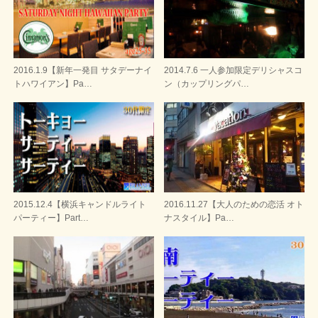
2016.1.9【新年一発目 サタデーナイ
2014.7.6 一人参加限定デリシャスコ
トハワイアン】Pa…
ン（カップリングパ…
2015.12.4【横浜キャンドルライト
2016.11.27【大人のための恋活 オト
パーティー】Part…
ナスタイル】Pa…