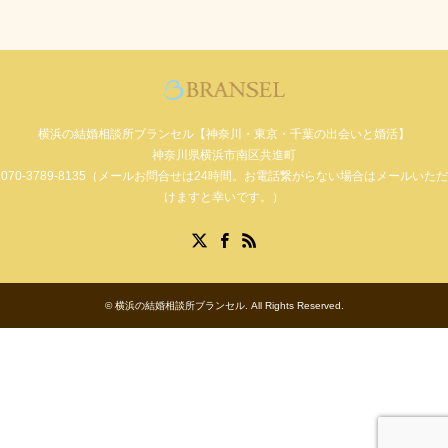
横浜の結婚相談所ブランセル【神奈川・東京・千葉の出会いと婚活】
神奈川県横浜市南区共進町
070-3789-8135（メールお問合せは24時間。お電話繋がらない場合はメールいただ
けますと幸いです。）
Facebook
X
RSS
©
横浜の結婚相談所ブランセル
. All Rights Reserved.