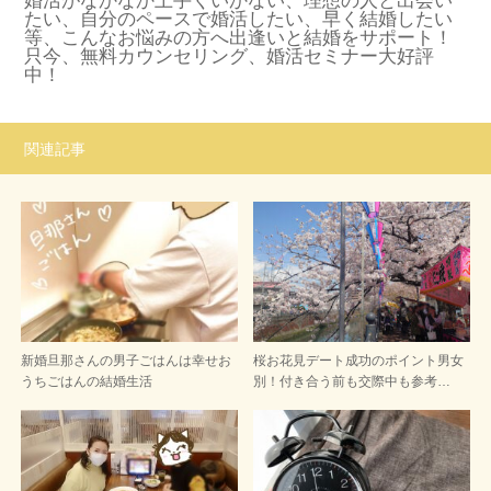
婚活がなかなか上手くいかない、理想の人と出会い
たい、自分のペースで婚活したい、早く結婚したい
等、こんなお悩みの方へ出逢いと結婚をサポート！
只今、無料カウンセリング、婚活セミナー大好評
中！
関連記事
新婚旦那さんの男子ごはんは幸せお
桜お花見デート成功のポイント男女
うちごはんの結婚生活
別！付き合う前も交際中も参考…