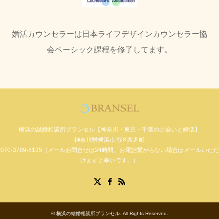
婚活カウンセラーは日本ライフデザインカウンセラー協
会ベーシック課程を修了してます。
横浜の結婚相談所ブランセル【神奈川・東京・千葉の出会いと婚活】
神奈川県横浜市南区共進町
070-3789-8135（メールお問合せは24時間。お電話繋がらない場合はメールいただ
けますと幸いです。）
Facebook
X
RSS
©
横浜の結婚相談所ブランセル
. All Rights Reserved.