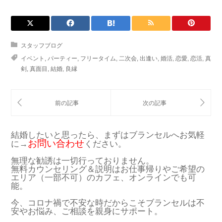
スタッフブログ
イベント
,
パーティー
,
フリータイム
,
二次会
,
出逢い
,
婚活
,
恋愛
,
恋活
,
真
剣
,
真面目
,
結婚
,
良縁
結婚したいと思ったら、まずはブランセルへお気軽
お問い合わせ
に→
ください。
無理な勧誘は一切行っておりません。
無料カウンセリング＆説明はお仕事帰りやご希望の
エリア（一部不可）のカフェ、オンラインでも可
能。
今、コロナ禍で不安な時だからこそブランセルは不
安やお悩み、ご相談を親身にサポート。