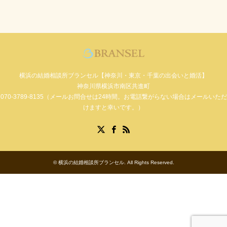
横浜の結婚相談所ブランセル【神奈川・東京・千葉の出会いと婚活】
神奈川県横浜市南区共進町
070-3789-8135（メールお問合せは24時間。お電話繋がらない場合はメールいただ
けますと幸いです。）
Facebook
X
RSS
©
横浜の結婚相談所ブランセル
. All Rights Reserved.