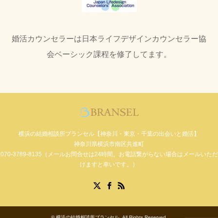
婚活カウンセラーは日本ライフデザインカウンセラー協
会ベーシック課程を修了してます。
横浜の結婚相談所ブランセル【神奈川・東京・千葉の出会いと婚活】
神奈川県横浜市南区共進町
070-3789-8135（メールお問合せは24時間。お電話繋がらない場合はメールいただ
けますと幸いです。）
Facebook
X
RSS
©
横浜の結婚相談所ブランセル
. All Rights Reserved.