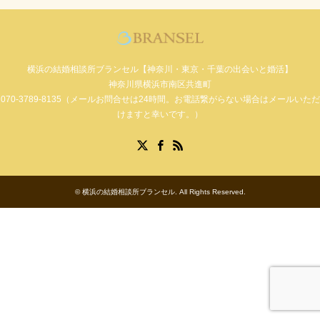
横浜の結婚相談所ブランセル【神奈川・東京・千葉の出会いと婚活】
神奈川県横浜市南区共進町
070-3789-8135（メールお問合せは24時間。お電話繋がらない場合はメールいただ
けますと幸いです。）
Facebook
X
RSS
©
横浜の結婚相談所ブランセル
. All Rights Reserved.