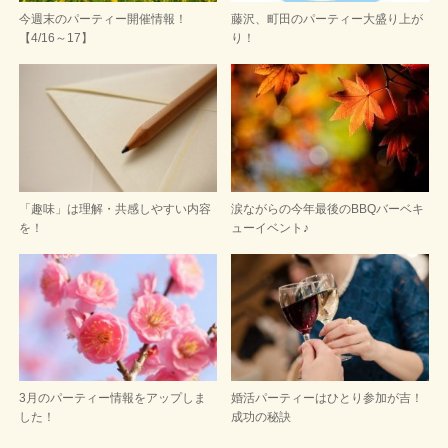
今週末のパーティー開催情報！
藤沢、町田のパーティー大盛り上が
【4/16～17】
り！
「趣味」は理解・共感しやすい内容
涙ながらの今年最後のBBQバーベキ
を！
ューイベント♪
3月のパーティー情報をアップしま
婚活パーティーはひとり参加が吉！
した！
成功の秘訣