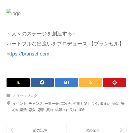
～人々のステージを創造する～
ハートフルな出逢いをプロデュース 【ブランセル】
https://bransel.com
スタッフブログ
イベント
,
チャンス
,
一期一会
,
二次会
,
何事も楽しもう
,
出逢い
,
婚活
,
安
心の婚活
,
恋愛
,
恋活
,
真剣
,
結婚
,
縁
,
良縁
,
運命