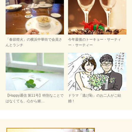
「春節燈火」の横浜中華街で会員さ
今年最後のトーキョー・サーティ
んとランチ
ー・サーティー
【Happy通信 第11号】特別なことで
ドラマ「逃げ恥」のお二人がご結
はなくても、心から嬉…
婚！