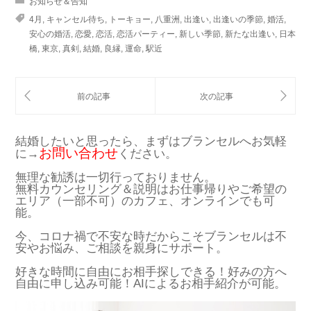
お知らせ＆告知
4月
,
キャンセル待ち
,
トーキョー
,
八重洲
,
出逢い
,
出逢いの季節
,
婚活
,
安心の婚活
,
恋愛
,
恋活
,
恋活パーティー
,
新しい季節
,
新たな出逢い
,
日本
橋
,
東京
,
真剣
,
結婚
,
良縁
,
運命
,
駅近
結婚したいと思ったら、まずはブランセルへお気軽
お問い合わせ
に→
ください。
無理な勧誘は一切行っておりません。
無料カウンセリング＆説明はお仕事帰りやご希望の
エリア（一部不可）のカフェ、オンラインでも可
能。
今、コロナ禍で不安な時だからこそブランセルは不
安やお悩み、ご相談を親身にサポート。
好きな時間に自由にお相手探しできる！好みの方へ
自由に申し込み可能！AIによるお相手紹介が可能。