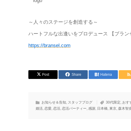
～人々のステージを創造する～
ハートフルな出逢いをプロデュース 【ブラン
https://bransel.com
Post
Share
Hatena
お知らせ＆告知
,
スタッフブログ
30代限定
,
おす
婚活
,
恋愛
,
恋活
,
恋活パーティー
,
感謝
,
日本橋
,
東京
,
森木智