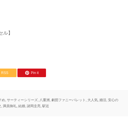
セル】
RSS
Pin it
すめ
,
サーティーシリーズ
,
八重洲
,
劇団ファニーパレット
,
大人気
,
婚活
,
安心の
史
,
満員御礼
,
結婚
,
諸岡圭亮
,
駅近