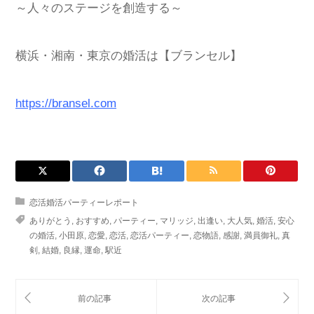
～人々のステージを創造する～
横浜・湘南・東京の婚活は【ブランセル】
https://bransel.com
恋活婚活パーティーレポート
ありがとう
,
おすすめ
,
パーティー
,
マリッジ
,
出逢い
,
大人気
,
婚活
,
安心
の婚活
,
小田原
,
恋愛
,
恋活
,
恋活パーティー
,
恋物語
,
感謝
,
満員御礼
,
真
剣
,
結婚
,
良縁
,
運命
,
駅近