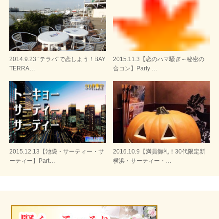
2014.9.23 “テラバ”で恋しよう！BAY
2015.11.3【恋のハマ騒ぎ～秘密の
TERRA…
合コン】Party …
2015.12.13【池袋・サーティー・サ
2016.10.9【満員御礼！30代限定新
ーティー】Part…
横浜・サーティー・…