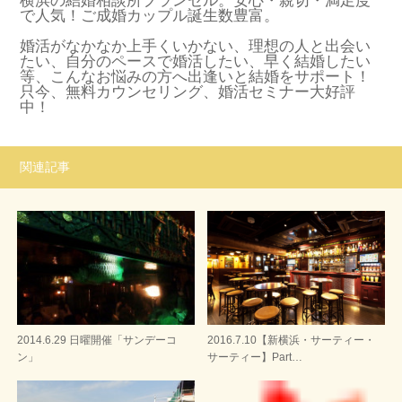
横浜の結婚相談所ブランセル。安心・親切・満足度
で人気！ご成婚カップル誕生数豊富。
婚活がなかなか上手くいかない、理想の人と出会い
たい、自分のペースで婚活したい、早く結婚したい
等、こんなお悩みの方へ出逢いと結婚をサポート！
只今、無料カウンセリング、婚活セミナー大好評
中！
関連記事
2014.6.29 日曜開催「サンデーコ
2016.7.10【新横浜・サーティー・
ン」
サーティー】Part…