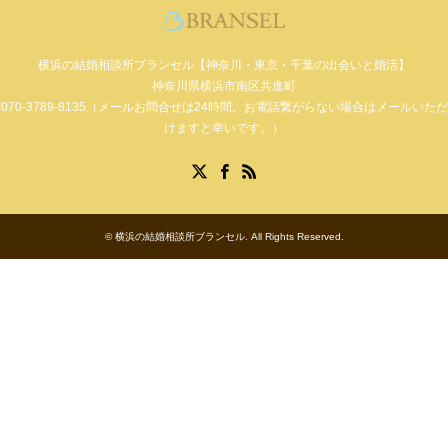
横浜の結婚相談所ブランセル【神奈川・東京・千葉の出会いと婚活】
神奈川県横浜市南区共進町
070-3789-8135（メールお問合せは24時間。お電話繋がらない場合はメールいただ
けますと幸いです。）
Facebook
X
RSS
©
横浜の結婚相談所ブランセル
. All Rights Reserved.