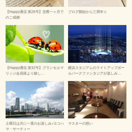
【Happy通信 第28号】交際一ヶ月で
ブログ開始から三周年☆
のご成婚
【Happy通信 第32号】ブランセルマ
横浜スタジアムのライトアップボー
リッジ会員様より嬉し…
ルパークファンタジアが楽しみ…
土曜日は月に一度のお楽しみ♪ヨコハ
マスターの想い
マ・サーティー