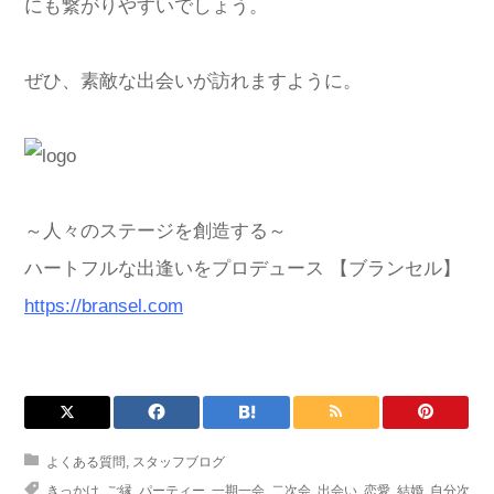
にも繋がりやすいでしょう。
ぜひ、素敵な出会いが訪れますように。
～人々のステージを創造する～
ハートフルな出逢いをプロデュース 【ブランセル】
https://bransel.com
よくある質問
,
スタッフブログ
きっかけ
,
ご縁
,
パーティー
,
一期一会
,
二次会
,
出会い
,
恋愛
,
結婚
,
自分次