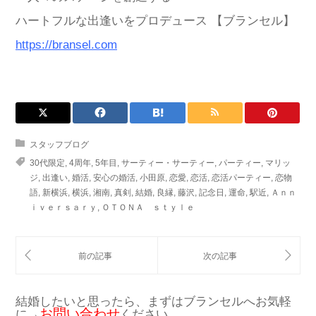
ハートフルな出逢いをプロデュース 【ブランセル】
https://bransel.com
スタッフブログ
30代限定
,
4周年
,
5年目
,
サーティー・サーティー
,
パーティー
,
マリッ
ジ
,
出逢い
,
婚活
,
安心の婚活
,
小田原
,
恋愛
,
恋活
,
恋活パーティー
,
恋物
語
,
新横浜
,
横浜
,
湘南
,
真剣
,
結婚
,
良縁
,
藤沢
,
記念日
,
運命
,
駅近
,
Ａｎｎ
ｉｖｅｒｓａｒｙ
,
ＯＴＯＮＡ ｓｔｙｌｅ
結婚したいと思ったら、まずはブランセルへお気軽
お問い合わせ
に→
ください。