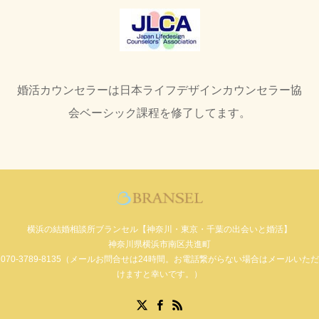
婚活カウンセラーは日本ライフデザインカウンセラー協
会ベーシック課程を修了してます。
横浜の結婚相談所ブランセル【神奈川・東京・千葉の出会いと婚活】
神奈川県横浜市南区共進町
070-3789-8135（メールお問合せは24時間。お電話繋がらない場合はメールいただ
けますと幸いです。）
Facebook
X
RSS