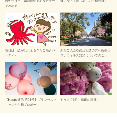
秋冬だけど、婚活は明るめなカラー
母になってはじめての「母の日」
で攻める！
明日は、恋がはじまる？たこ焼きパ
新規ご入会や婚活相談の方へ新型コ
ーティ♪
ロナウィルス対策についてのご…
【Happy通信 第21号】ブランセルマ
もうすぐ6月、梅雨の季節。
リッジから初プロポー…