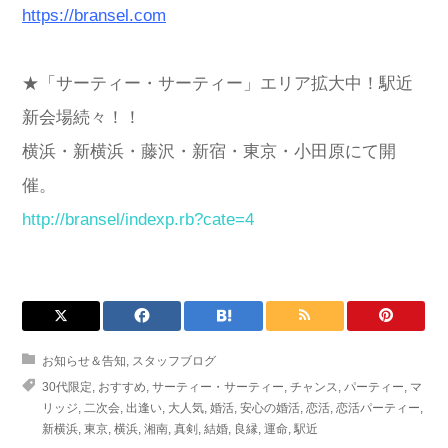
https://bransel.com
★「サーティー・サーティー」エリア拡大中！駅近
新会場続々！！
横浜・新横浜・藤沢・新宿・東京・小田原にて開
催。
http://bransel/indexp.rb?cate=4
お知らせ＆告知
,
スタッフブログ
30代限定
,
おすすめ
,
サーティー・サーティー
,
チャンス
,
パーティー
,
マ
リッジ
,
二次会
,
出逢い
,
大人気
,
婚活
,
安心の婚活
,
恋活
,
恋活パーティー
,
新横浜
,
東京
,
横浜
,
湘南
,
真剣
,
結婚
,
良縁
,
運命
,
駅近