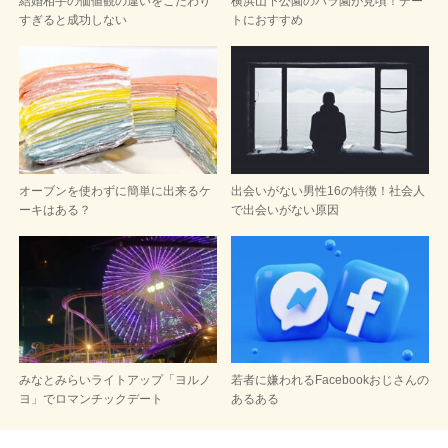
結婚相手の価値観の違いをこだわり
横浜山下公園のバラ園が見頃！デー
すぎると成功しない
トにおすすめ
オーブンを使わずに簡単に出来るケ
出会いがない男性16の特徴！社会人
ーキはある？
で出会いがない原因
みなとみらいライトアップ「ヨルノ
若者に嫌われるFacebookおじさんの
ヨ」でロマンチックデート
あるある