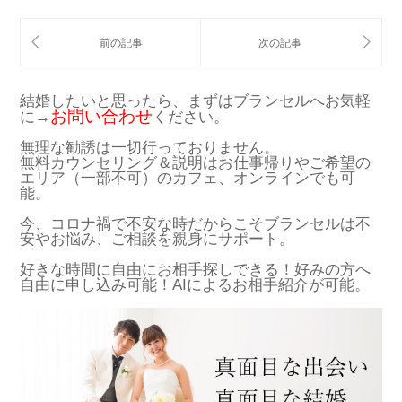
結婚したいと思ったら、まずはブランセルへお気軽
お問い合わせ
に→
ください。
無理な勧誘は一切行っておりません。
無料カウンセリング＆説明はお仕事帰りやご希望の
エリア（一部不可）のカフェ、オンラインでも可
能。
今、コロナ禍で不安な時だからこそブランセルは不
安やお悩み、ご相談を親身にサポート。
好きな時間に自由にお相手探しできる！好みの方へ
自由に申し込み可能！AIによるお相手紹介が可能。