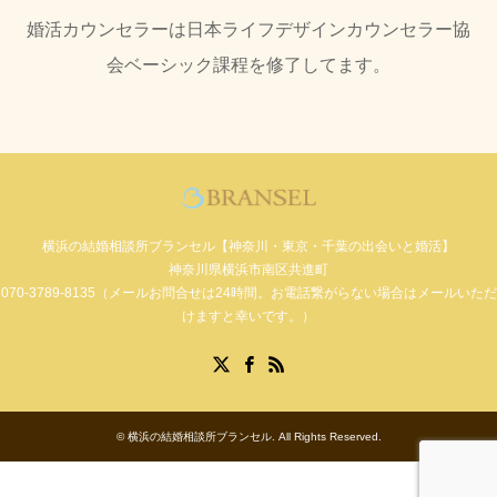
婚活カウンセラーは日本ライフデザインカウンセラー協
会ベーシック課程を修了してます。
横浜の結婚相談所ブランセル【神奈川・東京・千葉の出会いと婚活】
神奈川県横浜市南区共進町
070-3789-8135（メールお問合せは24時間。お電話繋がらない場合はメールいただ
けますと幸いです。）
Facebook
X
RSS
©
横浜の結婚相談所ブランセル
. All Rights Reserved.