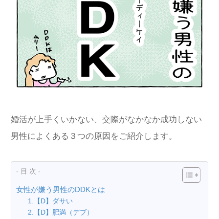
婚活が上手くいかない、交際がなかなか成功しない
男性によくある３つの原因をご紹介します。
- 目 次 -
女性が嫌う男性のDDKとは
1.【D】ダサい
2.【D】肥満（デブ）