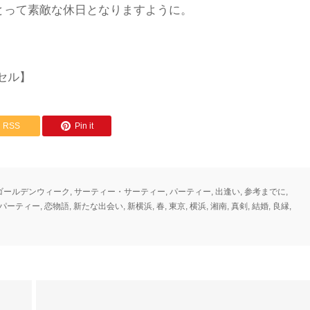
とって素敵な休日となりますように。
セル】
RSS
Pin it
ゴールデンウィーク
,
サーティー・サーティー
,
パーティー
,
出逢い
,
参考までに
,
パーティー
,
恋物語
,
新たな出会い
,
新横浜
,
春
,
東京
,
横浜
,
湘南
,
真剣
,
結婚
,
良縁
,