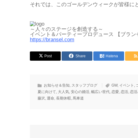
それでは、このゴールデンウィークが皆様に
～人々のステージを創造する～
イベント＆パーティープロデュース 【ブラン
https://bransel.com
Post
Share
Hatena
お知らせ＆告知
,
スタッフブログ
GW
,
イベント
,
夏に向けて
,
大人気
,
安心の婚活
,
幅広い世代
,
恋愛
,
恋活
,
恋活
藤沢
,
運命
,
長期休暇
,
馬車道