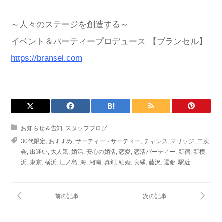
～人々のステージを創造する～
イベント＆パーティープロデュース 【ブランセル】
https://bransel.com
お知らせ＆告知
,
スタッフブログ
30代限定
,
おすすめ
,
サーティー・サーティー
,
チャンス
,
マリッジ
,
二次
会
,
出逢い
,
大人気
,
婚活
,
安心の婚活
,
恋愛
,
恋活パーティー
,
新宿
,
新横
浜
,
東京
,
横浜
,
江ノ島
,
海
,
湘南
,
真剣
,
結婚
,
良縁
,
藤沢
,
運命
,
駅近