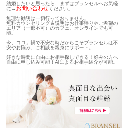
結婚したいと思ったら、まずはブランセルへお気軽
お問い合わせ
に→
ください。
無理な勧誘は一切行っておりません。
無料カウンセリング＆説明はお仕事帰りやご希望の
エリア（一部不可）のカフェ、オンラインでも可
能。
今、コロナ禍で不安な時だからこそブランセルは不
安やお悩み、ご相談を親身にサポート。
好きな時間に自由にお相手探しできる！好みの方へ
自由に申し込み可能！AIによるお相手紹介が可能。