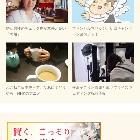
婚活男性のチェック度が意外と高い
ブランセルマリッジ、初回キャンペ
「美肌」
ーン締切迫る！
ねこねこ日本史って、なあに？どう
横浜そごう写真館と嵐サプライズウ
やら、NHKのアニメ
ェディング祝羽子板