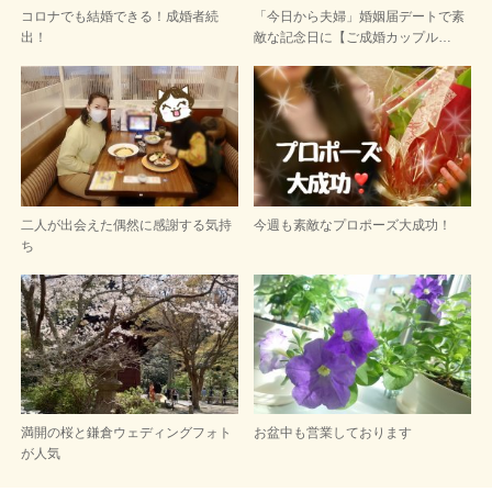
コロナでも結婚できる！成婚者続
「今日から夫婦」婚姻届デートで素
出！
敵な記念日に【ご成婚カップル…
二人が出会えた偶然に感謝する気持
今週も素敵なプロポーズ大成功！
ち
満開の桜と鎌倉ウェディングフォト
お盆中も営業しております
が人気