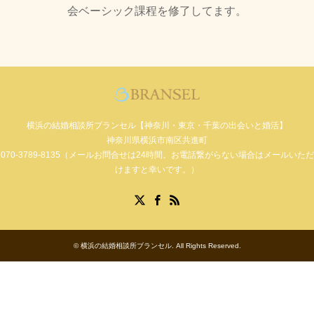
会ベーシック課程を修了してます。
横浜の結婚相談所ブランセル【神奈川・東京・千葉の出会いと婚活】
神奈川県横浜市南区共進町
070-3789-8135（メールお問合せは24時間。お電話繋がらない場合はメールいただ
けますと幸いです。）
Facebook
X
RSS
©
横浜の結婚相談所ブランセル
. All Rights Reserved.