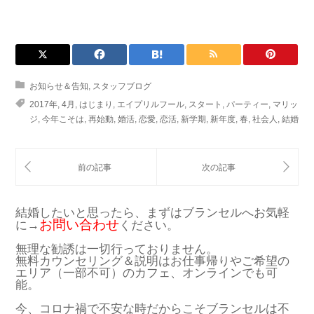
お知らせ＆告知
,
スタッフブログ
2017年
,
4月
,
はじまり
,
エイプリルフール
,
スタート
,
パーティー
,
マリッ
ジ
,
今年こそは
,
再始動
,
婚活
,
恋愛
,
恋活
,
新学期
,
新年度
,
春
,
社会人
,
結婚
結婚したいと思ったら、まずはブランセルへお気軽
お問い合わせ
に→
ください。
無理な勧誘は一切行っておりません。
無料カウンセリング＆説明はお仕事帰りやご希望の
エリア（一部不可）のカフェ、オンラインでも可
能。
今、コロナ禍で不安な時だからこそブランセルは不