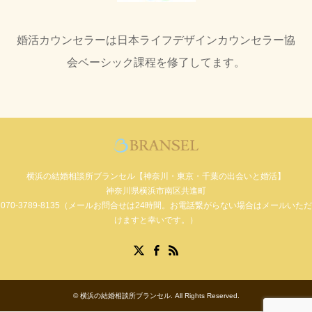
婚活カウンセラーは日本ライフデザインカウンセラー協
会ベーシック課程を修了してます。
横浜の結婚相談所ブランセル【神奈川・東京・千葉の出会いと婚活】
神奈川県横浜市南区共進町
070-3789-8135（メールお問合せは24時間。お電話繋がらない場合はメールいただ
けますと幸いです。）
Facebook
X
RSS
©
横浜の結婚相談所ブランセル
. All Rights Reserved.