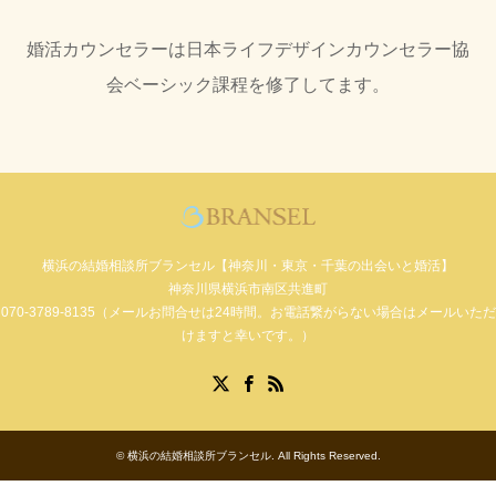
婚活カウンセラーは日本ライフデザインカウンセラー協
会ベーシック課程を修了してます。
横浜の結婚相談所ブランセル【神奈川・東京・千葉の出会いと婚活】
神奈川県横浜市南区共進町
070-3789-8135（メールお問合せは24時間。お電話繋がらない場合はメールいただ
けますと幸いです。）
Facebook
X
RSS
©
横浜の結婚相談所ブランセル
. All Rights Reserved.