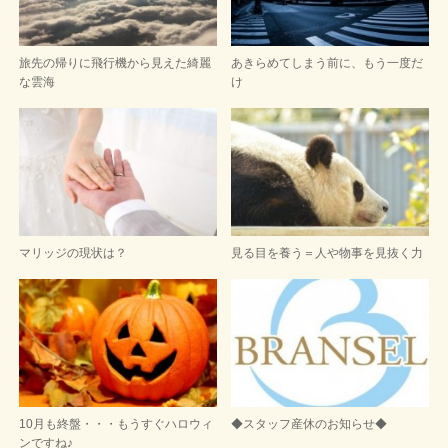
旅先の帰りに飛行機から見えた綺麗
あきらめてしまう前に、もう一度だ
な雲海
け
マリッジの現状は？
見る目を養う＝人や物事を見抜く力
10月も終盤・・・もうすぐハロウィ
◆スタッフ産休のお知らせ◆
ンですね♪