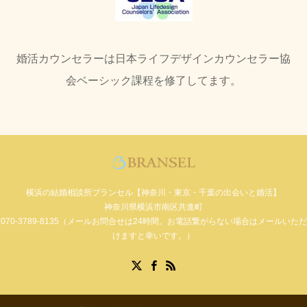
婚活カウンセラーは日本ライフデザインカウンセラー協
会ベーシック課程を修了してます。
横浜の結婚相談所ブランセル【神奈川・東京・千葉の出会いと婚活】
神奈川県横浜市南区共進町
070-3789-8135（メールお問合せは24時間。お電話繋がらない場合はメールいただ
けますと幸いです。）
Facebook
X
RSS