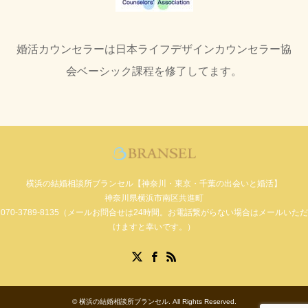
婚活カウンセラーは日本ライフデザインカウンセラー協
会ベーシック課程を修了してます。
横浜の結婚相談所ブランセル【神奈川・東京・千葉の出会いと婚活】
神奈川県横浜市南区共進町
070-3789-8135（メールお問合せは24時間。お電話繋がらない場合はメールいただ
けますと幸いです。）
Facebook
X
RSS
©
横浜の結婚相談所ブランセル
. All Rights Reserved.