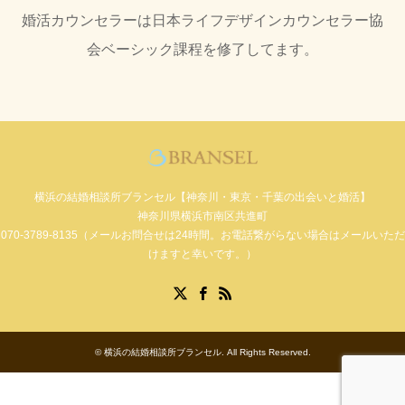
婚活カウンセラーは日本ライフデザインカウンセラー協
会ベーシック課程を修了してます。
横浜の結婚相談所ブランセル【神奈川・東京・千葉の出会いと婚活】
神奈川県横浜市南区共進町
070-3789-8135（メールお問合せは24時間。お電話繋がらない場合はメールいただ
けますと幸いです。）
Facebook
X
RSS
©
横浜の結婚相談所ブランセル
. All Rights Reserved.