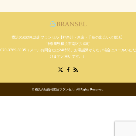
横浜の結婚相談所ブランセル【神奈川・東京・千葉の出会いと婚活】
神奈川県横浜市南区共進町
070-3789-8135（メールお問合せは24時間。お電話繋がらない場合はメールいただ
けますと幸いです。）
Facebook
X
RSS
©
横浜の結婚相談所ブランセル
. All Rights Reserved.