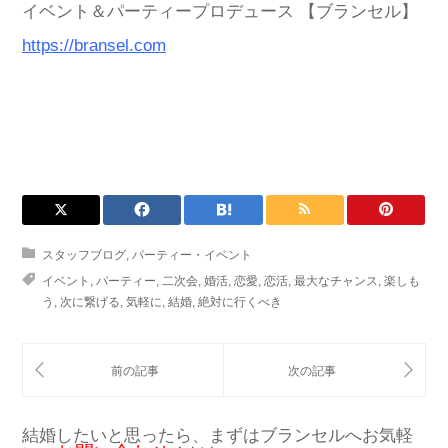
イベント＆パーティープロデュース 【ブランセル】
https://bransel.com
スタッフブログ
,
パーティー・イベント
イベント
,
パーティー
,
二次会
,
婚活
,
恋愛
,
恋活
,
最大なチャンス
,
楽しも
う
,
次に繋げる
,
気軽に
,
結婚
,
絶対に行くべき
結婚したいと思ったら、まずはブランセルへお気軽