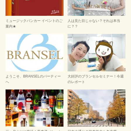
ミュージックバンカー イベントのご
人は見た目じゃない？それは本当
案内★
に？？
ようこそ、BRANSELのパーティー
大好評のブランセルセミナー！今週
へ
のレポート