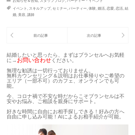
お知らせ＆告知
,
スタッフブログ
,
パーティー・イベント
イベント
,
スキルアップ
,
セミナー
,
パーティー
,
体験
,
婚活
,
恋愛
,
恋活
,
結
婚
,
美容
,
講師
結婚したいと思ったら、まずはブランセルへお気軽
お問い合わせ
に→
ください。
無理な勧誘は一切行っておりません。
無料カウンセリング＆説明はお仕事帰りやご希望の
エリア（一部不可）のカフェ、オンラインでも可
能。
今、コロナ禍で不安な時だからこそブランセルは不
安やお悩み、ご相談を親身にサポート。
好きな時間に自由にお相手探しできる！好みの方へ
自由に申し込み可能！AIによるお相手紹介が可能。