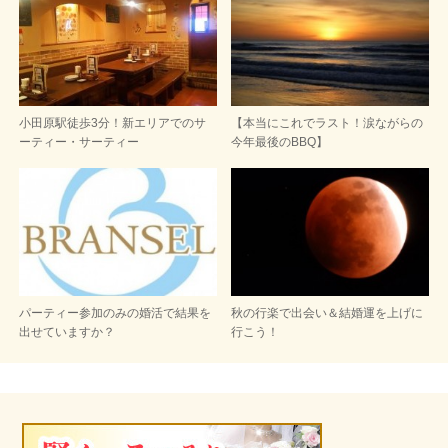
小田原駅徒歩3分！新エリアでのサ
【本当にこれでラスト！涙ながらの
ーティー・サーティー
今年最後のBBQ】
パーティー参加のみの婚活で結果を
秋の行楽で出会い＆結婚運を上げに
出せていますか？
行こう！