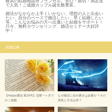
横浜の結婚相談所ブランセル。安心・親切・満足度
で人気！ご成婚カップル誕生数豊富。
婚活がなかなか上手くいかない、理想の人と出会い
たい、自分のペースで婚活したい、早く結婚したい
等、こんなお悩みの方へ出逢いと結婚をサポート！
只今、無料カウンセリング、婚活セミナー大好評
中！
関連記事
【Happy通信 第28号】交際一ヶ月で
なぜ婚活に自分磨きは必要か？その
のご成婚
意味と方法は何？