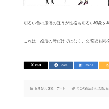
明るい色の服装のほうが性格も明るい印象を
これは、婚活の時だけではなく、交際後も同
Post
Share
Hatena
お見合い
,
交際・デート
そこの婚活さん
,
女性
,
服