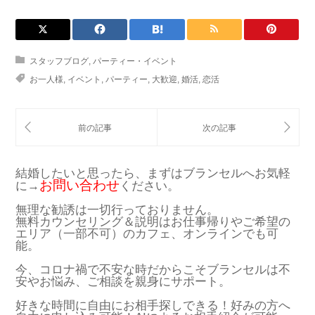
スタッフブログ
,
パーティー・イベント
お一人様
,
イベント
,
パーティー
,
大歓迎
,
婚活
,
恋活
結婚したいと思ったら、まずはブランセルへお気軽
お問い合わせ
に→
ください。
無理な勧誘は一切行っておりません。
無料カウンセリング＆説明はお仕事帰りやご希望の
エリア（一部不可）のカフェ、オンラインでも可
能。
今、コロナ禍で不安な時だからこそブランセルは不
安やお悩み、ご相談を親身にサポート。
好きな時間に自由にお相手探しできる！好みの方へ