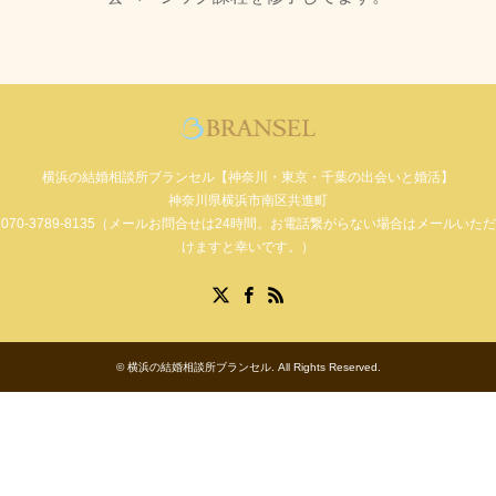
横浜の結婚相談所ブランセル【神奈川・東京・千葉の出会いと婚活】
神奈川県横浜市南区共進町
070-3789-8135（メールお問合せは24時間。お電話繋がらない場合はメールいただ
けますと幸いです。）
Facebook
X
RSS
©
横浜の結婚相談所ブランセル
. All Rights Reserved.