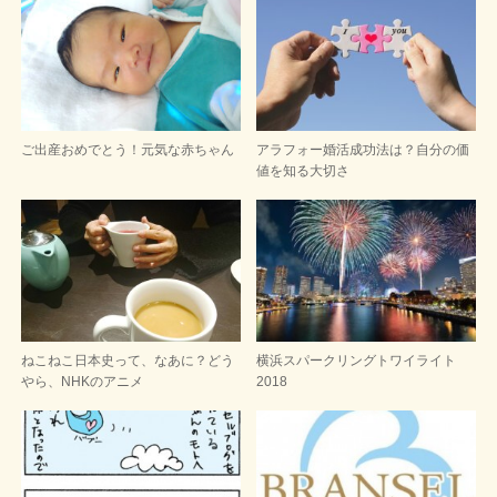
ご出産おめでとう！元気な赤ちゃん
アラフォー婚活成功法は？自分の価
値を知る大切さ
ねこねこ日本史って、なあに？どう
横浜スパークリングトワイライト
やら、NHKのアニメ
2018