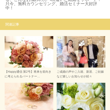
只今、無料カウンセリング、婚活セミナー大好評
中！
関連記事
【Happy通信 第2号】将来を前向き
ご成婚の声やご入籍、新居、ご妊娠
に考えられるパートナー…
など嬉しいお知らせが続々