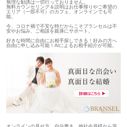
無理な勧誘は一切行っておりません。
無料カウンセリング＆説明はお仕事帰りやご希望の
エリア（一部不可）のカフェ、オンラインでも可
能。
今、コロナ禍で不安な時だからこそブランセルは不
安やお悩み、ご相談を親身にサポート。
好きな時間に自由にお相手探しできる！好みの方へ
自由に申し込み可能！AIによるお相手紹介が可能。
オンラインの見せ方、自分磨き、他社会員様から等