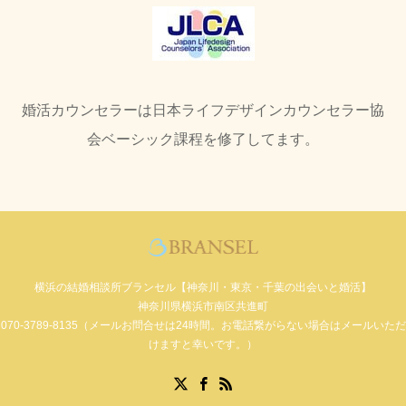
婚活カウンセラーは日本ライフデザインカウンセラー協
会ベーシック課程を修了してます。
横浜の結婚相談所ブランセル【神奈川・東京・千葉の出会いと婚活】
神奈川県横浜市南区共進町
070-3789-8135（メールお問合せは24時間。お電話繋がらない場合はメールいただ
けますと幸いです。）
Facebook
X
RSS