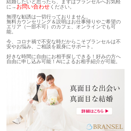
結婚したいと思ったら、まずはブランセルへお気軽
お問い合わせ
に→
ください。
無理な勧誘は一切行っておりません。
無料カウンセリング＆説明はお仕事帰りやご希望の
エリア（一部不可）のカフェ、オンラインでも可
能。
今、コロナ禍で不安な時だからこそブランセルは不
安やお悩み、ご相談を親身にサポート。
好きな時間に自由にお相手探しできる！好みの方へ
自由に申し込み可能！AIによるお相手紹介が可能。