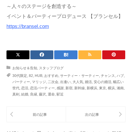
～人々のステージを創造する～
イベント＆パーティープロデュース 【ブランセル】
https://bransel.com
お知らせ＆告知
,
スタッフブログ
30代限定
,
82
,
HUB
,
おすすめ
,
サーティー・サーティー
,
チャンス
,
ハブ
,
パーティー
,
マリッジ
,
二次会
,
出逢い
,
大人気
,
婚活
,
安心の婚活
,
幅広い
世代
,
恋活
,
恋活パーティー
,
感謝
,
新宿
,
新幹線
,
新横浜
,
東京
,
横浜
,
湘南
,
真剣
,
結婚
,
良縁
,
藤沢
,
運命
,
駅近