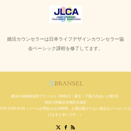
婚活カウンセラーは日本ライフデザインカウンセラー協
会ベーシック課程を修了してます。
横浜の結婚相談所ブランセル【神奈川・東京・千葉の出会いと婚活】
神奈川県横浜市南区共進町
070-3789-8135（メールお問合せは24時間。お電話繋がらない場合はメールいただ
けますと幸いです。）
Facebook
X
RSS