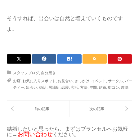
そうすれば、出会いは自然と増えていくものです
よ。
スタッフブログ
,
自分磨き
お店
,
お気に入りスポット
,
お見合い
,
きっかけ
,
イベント
,
サークル
,
パー
ティー
,
出会い
,
婚活
,
居場所
,
恋愛
,
恋活
,
方法
,
空間
,
結婚
,
街コン
,
趣味
結婚したいと思ったら、まずはブランセルへお気軽
お問い合わせ
に→
ください。