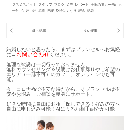
ススメスポット
,
スタッフ
,
ブログ
,
メモ
,
レポート
,
千里の道も一歩から
,
告知
,
心
,
思い出
,
感謝
,
日記
,
継続は力なり
,
記念
,
記録
結婚したいと思ったら、まずはブランセルへお気軽
お問い合わせ
に→
ください。
無理な勧誘は一切行っておりません。
無料カウンセリング＆説明はお仕事帰りやご希望の
エリア（一部不可）のカフェ、オンラインでも可
能。
今、コロナ禍で不安な時だからこそブランセルは不
安やお悩み、ご相談を親身にサポート。
好きな時間に自由にお相手探しできる！好みの方へ
自由に申し込み可能！AIによるお相手紹介が可能。