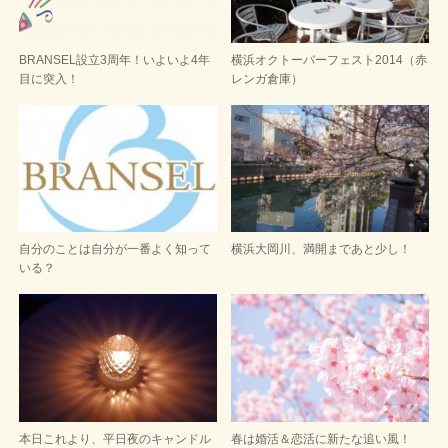
BRANSEL設立3周年！いよいよ4年
横浜オクトーバーフェスト2014（赤
目に突入！
レンガ倉庫）
自分のことは自分が一番よく知って
横浜大岡川、満開まであと少し！
いる？
本日これより、平日夜のキャンドル
春は婚活＆恋活に新たな追い風！