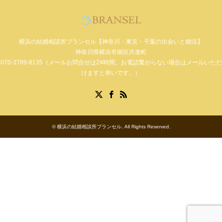
横浜の結婚相談所ブランセル【神奈川・東京・千葉の出会いと婚活】
神奈川県横浜市南区共進町
070-3789-8135（メールお問合せは24時間。お電話繋がらない場合はメールいただ
けますと幸いです。）
Facebook
X
RSS
©
横浜の結婚相談所ブランセル
. All Rights Reserved.