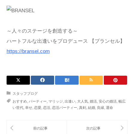
～人々のステージを創造する～
ハートフルな出逢いをプロデュース 【ブランセル】
https://bransel.com
スタッフブログ
おすすめ
,
パーティー
,
マリッジ
,
出逢い
,
大人気
,
婚活
,
安心の婚活
,
幅広
い世代
,
幸せ
,
恋愛
,
恋活
,
恋活パーティー
,
真剣
,
結婚
,
良縁
,
運命