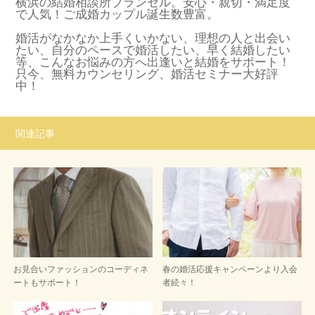
横浜の結婚相談所ブランセル。安心・親切・満足度
で人気！ご成婚カップル誕生数豊富。
婚活がなかなか上手くいかない、理想の人と出会い
たい、自分のペースで婚活したい、早く結婚したい
等、こんなお悩みの方へ出逢いと結婚をサポート！
只今、無料カウンセリング、婚活セミナー大好評
中！
関連記事
お見合いファッションのコーディネ
春の婚活応援キャンペーンより入会
ートもサポート！
者続々！