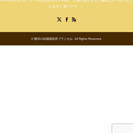
070-3789-8135（メールお問合せは24時間。お電話繋がらない場合はメールいただ
けますと幸いです。）
Facebook
X
RSS
©
横浜の結婚相談所ブランセル
. All Rights Reserved.