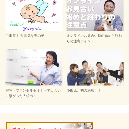
ご出産！祝 元気な男の子
オンラインお見合い時の始めと終わ
りの注意ポイント
好評！ブランセルセミナーで出会い
小田原、初の満席！！
に繋がった人続出！