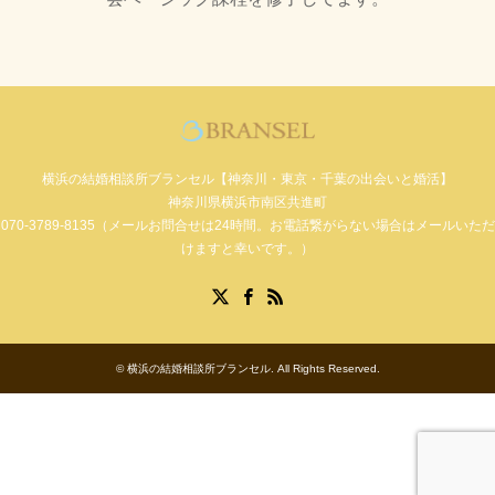
横浜の結婚相談所ブランセル【神奈川・東京・千葉の出会いと婚活】
神奈川県横浜市南区共進町
070-3789-8135（メールお問合せは24時間。お電話繋がらない場合はメールいただ
けますと幸いです。）
Facebook
X
RSS
©
横浜の結婚相談所ブランセル
. All Rights Reserved.