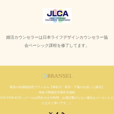
婚活カウンセラーは日本ライフデザインカウンセラー協
会ベーシック課程を修了してます。
横浜の結婚相談所ブランセル【神奈川・東京・千葉の出会いと婚活】
神奈川県横浜市南区共進町
070-3789-8135（メールお問合せは24時間。お電話繋がらない場合はメールいただ
けますと幸いです。）
Facebook
X
RSS