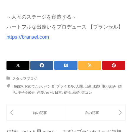
～人々のステージを創造する～
ハートフルな出逢いをプロデュース 【ブランセル】
https://bransel.com
スタッフブログ
Happy
,
おめでたい
,
パンダ
,
ブライダル
,
人間
,
出産
,
動物
,
取り組み
,
婚
活
,
少子高齢化
,
恋愛
,
政府
,
日本
,
祝福
,
結婚
,
街コン
結婚したいと思ったら、まずはブランセルへお気軽