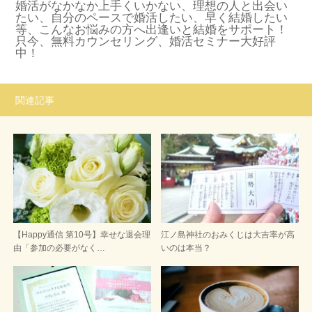
婚活がなかなか上手くいかない、理想の人と出会い
たい、自分のペースで婚活したい、早く結婚したい
等、こんなお悩みの方へ出逢いと結婚をサポート！
只今、無料カウンセリング、婚活セミナー大好評
中！
関連記事
【Happy通信 第10号】幸せな退会理
江ノ島神社のおみくじは大吉率が高
由「参加の必要がなく…
いのは本当？