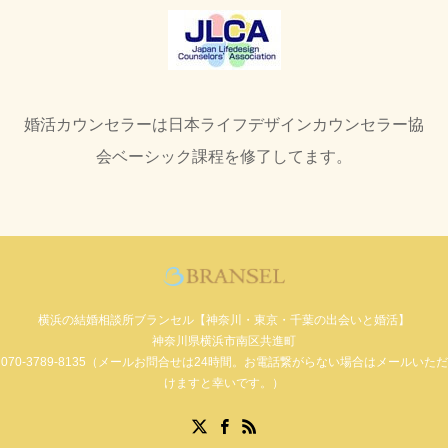
婚活カウンセラーは日本ライフデザインカウンセラー協
会ベーシック課程を修了してます。
横浜の結婚相談所ブランセル【神奈川・東京・千葉の出会いと婚活】
神奈川県横浜市南区共進町
070-3789-8135（メールお問合せは24時間。お電話繋がらない場合はメールいただ
けますと幸いです。）
Facebook
X
RSS