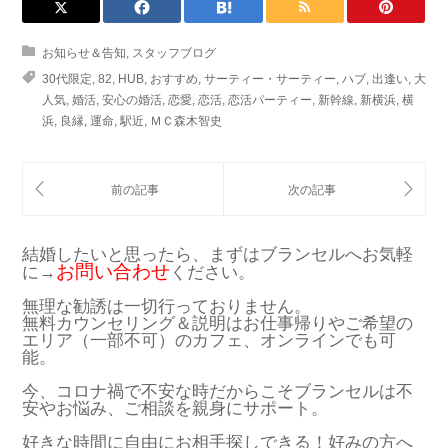
お知らせ＆告知
,
スタッフブログ
30代限定
,
82
,
HUB
,
おすすめ
,
サーティー・サーティー
,
ハブ
,
出逢い
,
大
人気
,
婚活
,
安心の婚活
,
恋愛
,
恋活
,
恋活パーティー
,
新幹線
,
新横浜
,
横
浜
,
良縁
,
運命
,
駅近
,
ＭＣ森木智史
結婚したいと思ったら、まずはブランセルへお気軽
お問い合わせ
に→
ください。
無理な勧誘は一切行っておりません。
無料カウンセリング＆説明はお仕事帰りやご希望の
エリア（一部不可）のカフェ、オンラインでも可
能。
今、コロナ禍で不安な時だからこそブランセルは不
安やお悩み、ご相談を親身にサポート。
好きな時間に自由にお相手探しできる！好みの方へ