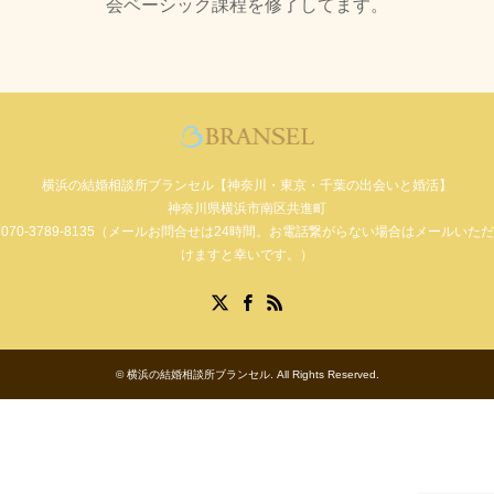
会ベーシック課程を修了してます。
横浜の結婚相談所ブランセル【神奈川・東京・千葉の出会いと婚活】
神奈川県横浜市南区共進町
070-3789-8135（メールお問合せは24時間。お電話繋がらない場合はメールいただ
けますと幸いです。）
Facebook
X
RSS
©
横浜の結婚相談所ブランセル
. All Rights Reserved.